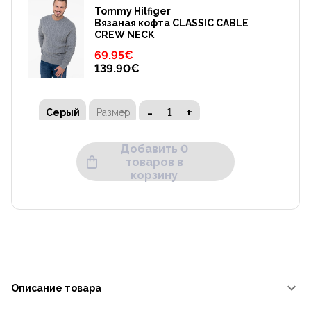
Tommy Hilfiger
Вязаная кофта CLASSIC CABLE
CREW NECK
69.95
€
139.90
€
-
+
Размер
Серый
Добавить 0
товаров в
корзину
Описание товара