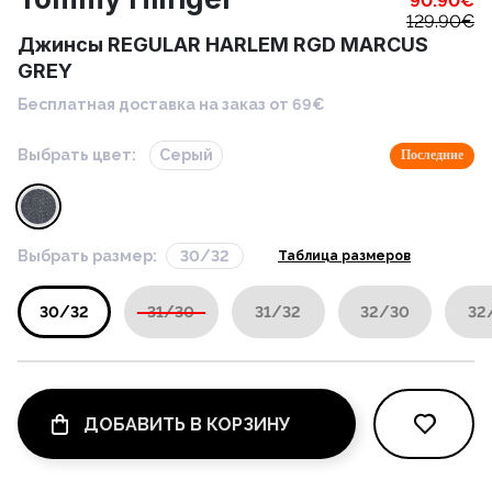
90.90
€
129.90
€
Джинсы REGULAR HARLEM RGD MARCUS
GREY
Бесплатная доставка на заказ от 69€
Выбрать цвет:
Серый
Последние
Выбрать размер:
30/32
Таблица размеров
30/32
31/30
31/32
32/30
32
ДОБАВИТЬ В КОРЗИНУ