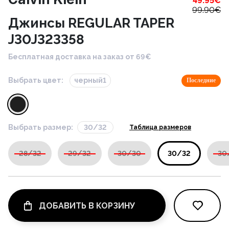
49.95
€
99.90
€
Джинсы REGULAR TAPER
J30J323358
Бесплатная доставка на заказ от 69€
Выбрать цвет:
черный1
Последние
Выбрать размер:
30/32
Таблица размеров
28/32
29/32
30/30
30/32
30
ДОБАВИТЬ В КОРЗИНУ