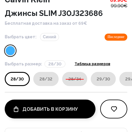
69.90
€
99.90
€
Джинсы SLIM J30J323686
Бесплатная доставка на заказ от 69€
Выбрать цвет:
Синий
Последние
Выбрать размер:
28/30
Таблица размеров
28/30
28/32
28/34
29/30
29
ДОБАВИТЬ В КОРЗИНУ