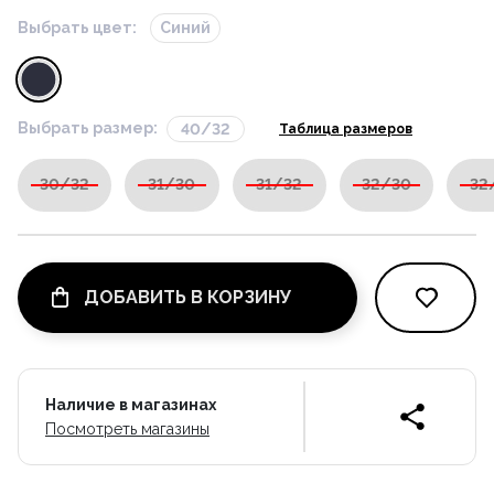
Выбрать цвет:
Синий
Выбрать размер:
40/32
Таблица размеров
30/32
31/30
31/32
32/30
32
ДОБАВИТЬ В КОРЗИНУ
Наличие в магазинах
Посмотреть магазины