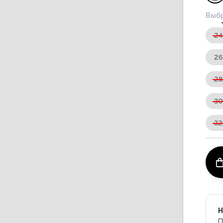
Выбр
24
26
28
30
32
Н
П