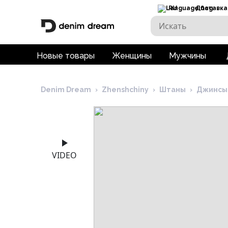
RU
Доставка
Новые товары
Женщины
Мужчины
Denim Dream
›
Zhenshchiny
›
Штаны
›
Джинсы
VIDEO