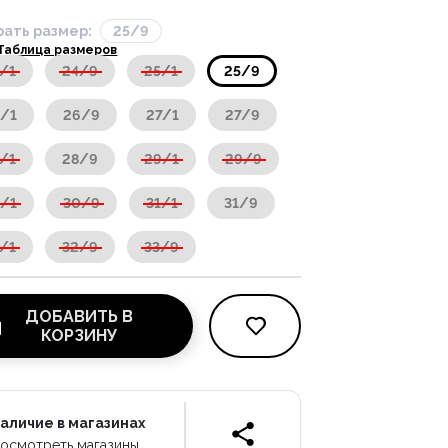
ать размер:
25/9
Таблица размеров
/1
24/9
25/1
25/9
/1
26/9
27/1
27/9
/1
28/9
29/1
29/9
/1
30/9
31/1
31/9
/1
32/9
33/9
ДОБАВИТЬ В
КОРЗИНУ
аличие в магазинах
осмотреть магазины