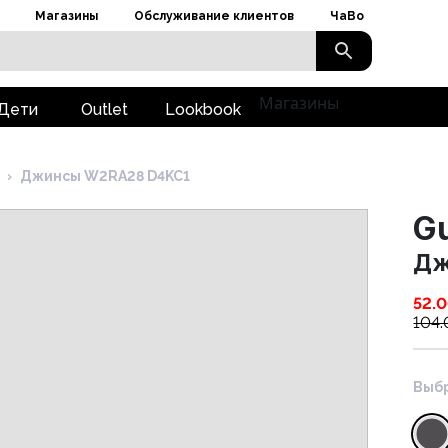
Магазины
Обслуживание клиентов
ЧаВо
Магазины
Дети
Outlet
Lookbook
›
Джинсы W2RA28 D4KC1
G
Дж
52.
104
Выбр