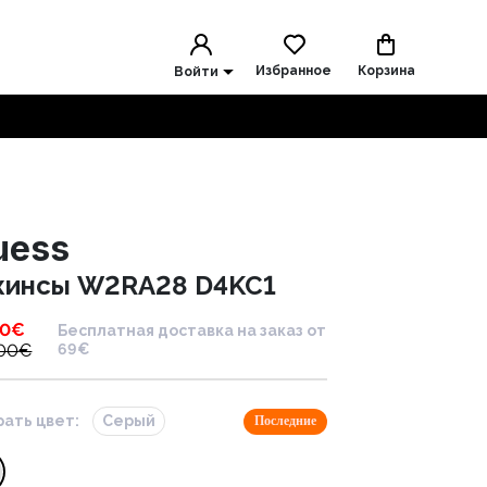
Избранное
Корзина
Войти
uess
инсы W2RA28 D4KC1
00
€
Бесплатная доставка на заказ от
.00
€
69€
ать цвет:
Серый
Последние