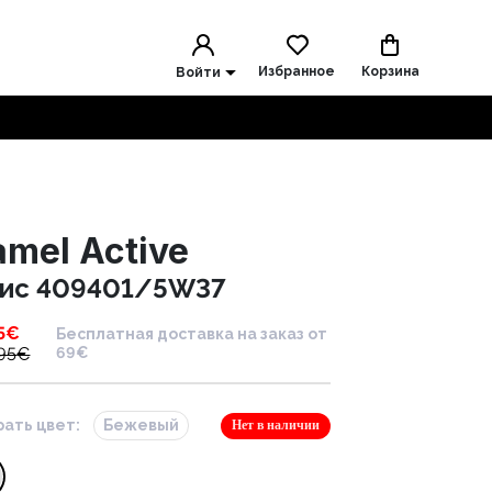
Избранное
Корзина
Войти
mel Active
ис 409401/5W37
5
€
Бесплатная доставка на заказ от
95
€
69€
ать цвет:
Бежевый
Нет в наличии