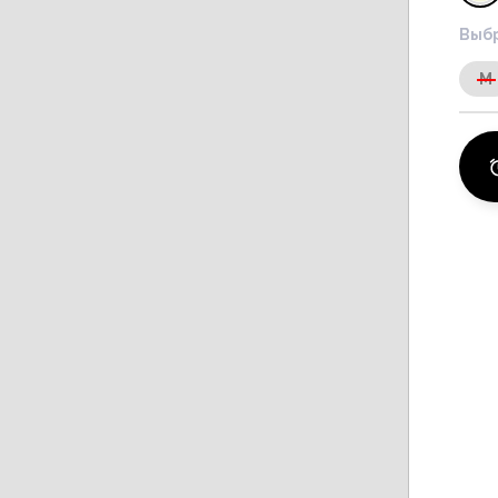
Выбр
M