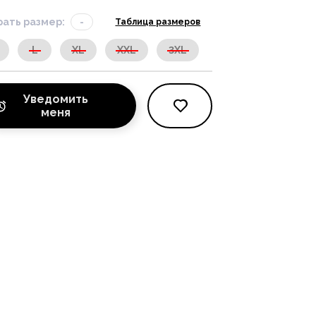
ать размер:
-
Таблица размеров
L
XL
XXL
3XL
Уведомить
меня