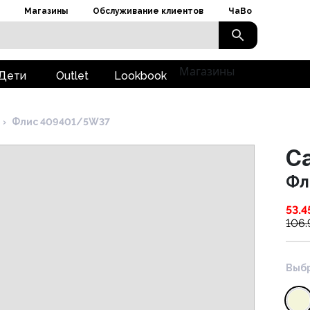
Магазины
Обслуживание клиентов
ЧаВо
Магазины
Дети
Outlet
Lookbook
›
Флис 409401/5W37
Ca
Фл
53.4
106.
Выбр