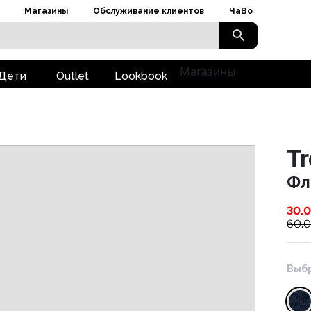
Магазины
Обслуживание клиентов
ЧаВо
Магазины
Дети
Outlet
Lookbook
T
Фл
30.
60.
Выбр