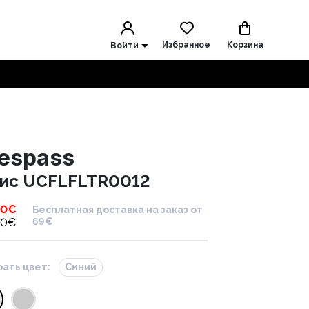
Избранное
Корзина
Войти
respass
ис UCFLFLTR0012
00
€
Бесплатная доставка на заказ от
00
€
69€
ать цвет:
Синий