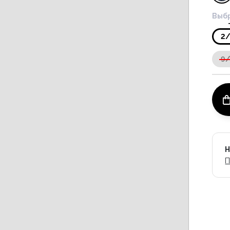
Выбр
2
9
Н
П