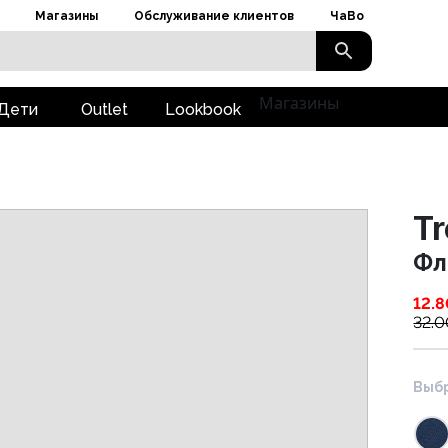
Магазины
Обслуживание клиентов
ЧаВо
Магазины
Дети
Outlet
Lookbook
T
Фл
12.8
32.0
Выбр