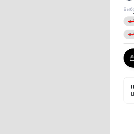
Выбр
2
9
Н
П