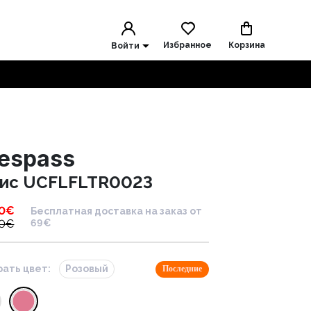
Избранное
Корзина
Войти
respass
ис UCFLFLTR0023
0
€
Бесплатная доставка на заказ от
0
€
69€
ать цвет:
Розовый
Последние