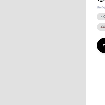
Выбр
4X
X