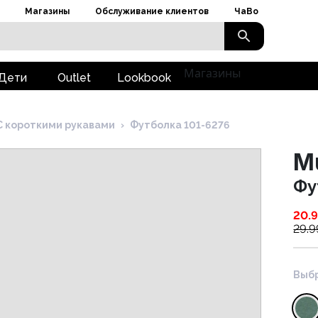
Магазины
Обслуживание клиентов
ЧаВо
Магазины
Дети
Outlet
Lookbook
С короткими рукавами
›
Футболка 101-6276
M
Фу
20.
29.9
Выбр