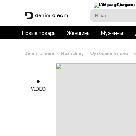
RU
Доставка
Новые товары
Женщины
Мужчины
Denim Dream
›
Muzhchiny
›
Футболки и поло
›
VIDEO