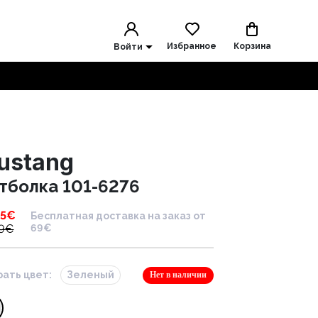
Избранное
Корзина
Войти
ustang
тболка 101-6276
95
€
Бесплатная доставка на заказ от
9
€
69€
ать цвет:
Зеленый
Нет в наличии