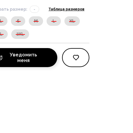
ать размер:
-
Таблица размеров
L
S
M
L
XL
XL
3XL
Уведомить
меня