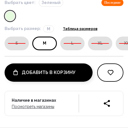
Выбрать цвет:
Зеленый
Последние
Выбрать размер:
M
Таблица размеров
S
M
L
XL
X
ДОБАВИТЬ В КОРЗИНУ
Наличие в магазинах
Посмотреть магазины