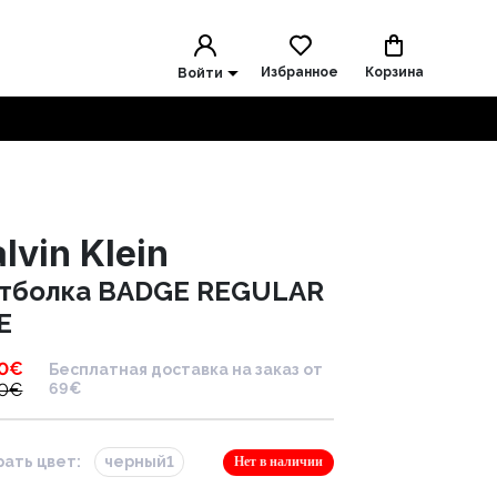
Избранное
Корзина
Войти
lvin Klein
тболка BADGE REGULAR
E
0
€
Бесплатная доставка на заказ от
0
€
69€
ать цвет:
черный1
Нет в наличии