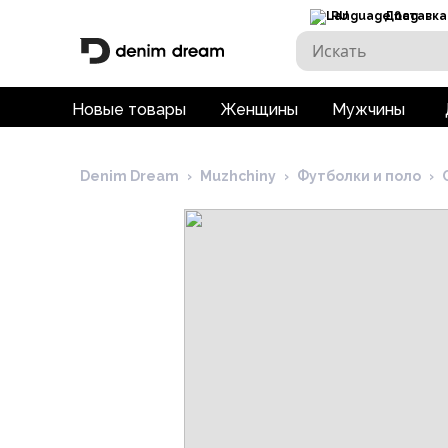
RU
Доставка
Новые товары
Женщины
Мужчины
Denim Dream
›
Muzhchiny
›
Футболки и поло
›