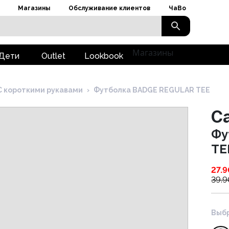
Магазины
Обслуживание клиентов
ЧаВо
Магазины
Дети
Outlet
Lookbook
С короткими рукавами
›
Футболка BADGE REGULAR TEE
Ca
Фу
TE
27.9
39.9
Выбр