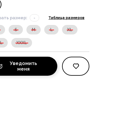
ать размер:
-
Таблица размеров
S
S
M
L
XL
XL
XXXL
Уведомить
меня