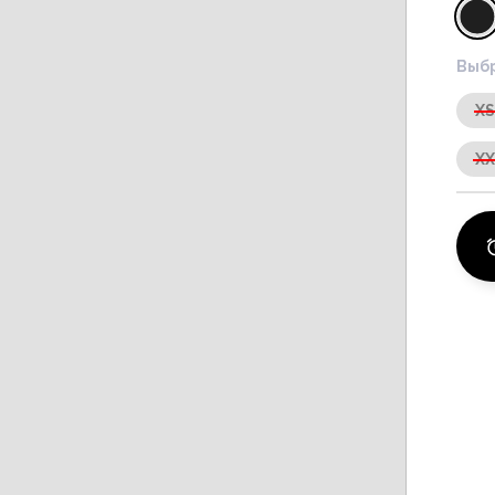
Выбр
X
X