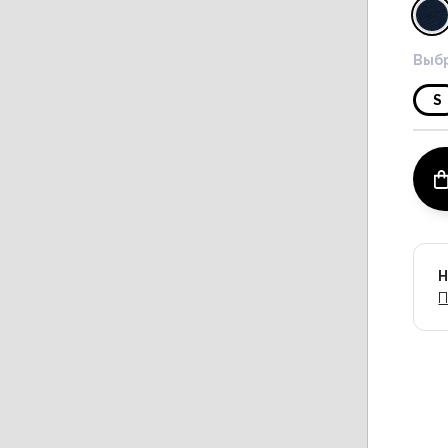
Выбр
S
Н
П