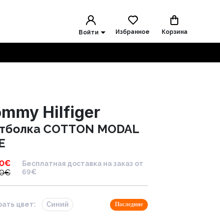
Избранное
Корзина
Войти
mmy Hilfiger
тболка COTTON MODAL
E
90
€
Бесплатная доставка на заказ от
90
€
69€
ать цвет:
Синий
Последние