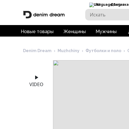
RU
Доставка
Новые товары
Женщины
Мужчины
Denim Dream
›
Muzhchiny
›
Футболки и поло
›
VIDEO