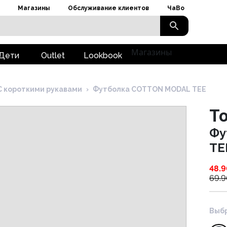
Магазины
Обслуживание клиентов
ЧаВо
Магазины
Дети
Outlet
Lookbook
С короткими рукавами
›
Футболка COTTON MODAL TEE
To
Фу
TE
48.
69.
Выбр