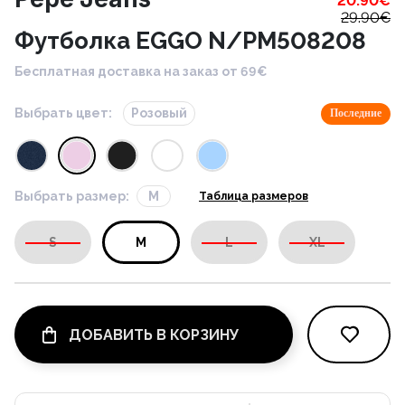
20.90
€
29.90
€
Футболка EGGO N/PM508208
Бесплатная доставка на заказ от 69€
Выбрать цвет:
Розовый
Последние
Выбрать размер:
M
Таблица размеров
S
M
L
XL
ДОБАВИТЬ В КОРЗИНУ