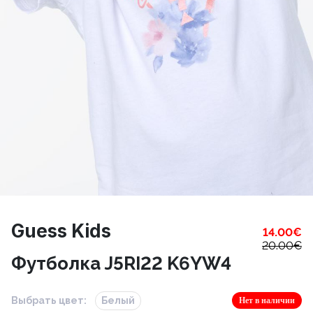
Guess Kids
14.00
€
20.00
€
Футболка J5RI22 K6YW4
Выбрать цвет:
Белый
Нет в наличии