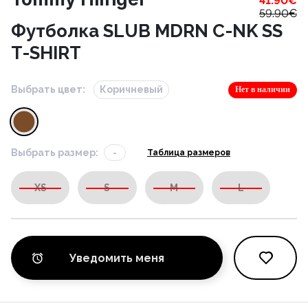
41.90
€
59.90
€
Футболка SLUB MDRN C-NK SS
T-SHIRT
Выбрать цвет:
Коричневый
Нет в наличии
Выбрать размер:
-
Таблица размеров
XS
S
M
L
Уведомить меня