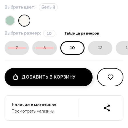
Выбрать цвет:
Белый
Выбрать размер:
10
Таблица размеров
7
8
10
12
1
ДОБАВИТЬ В КОРЗИНУ
Наличие в магазинах
Посмотреть магазины