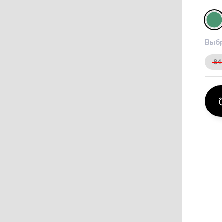
Выбр
84