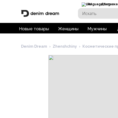
RU
Доставка
Новые товары
Женщины
Мужчины
Denim Dream
›
Zhenshchiny
›
Косметические п