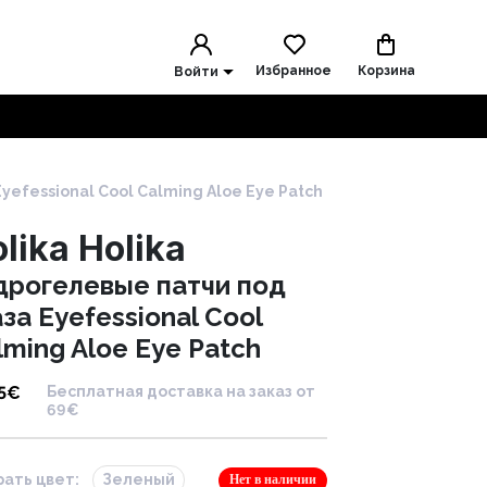
Избранное
Корзина
Войти
yefessional Cool Calming Aloe Eye Patch
lika Holika
дрогелевые патчи под
аза Eyefessional Cool
lming Aloe Eye Patch
5
€
Бесплатная доставка на заказ от
69€
ать цвет:
Зеленый
Нет в наличии