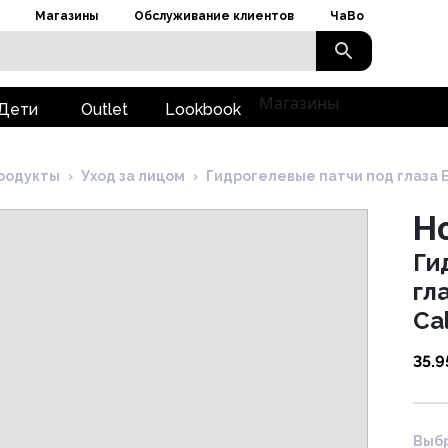
Магазины
Обслуживание клиентов
ЧаВо
Магазины
Дети
Outlet
Lookbook
родукты
›
Уход за лицом
›
Гидрогелевые патчи под глаза E
Ho
Ги
гл
Ca
35.9
Выбр