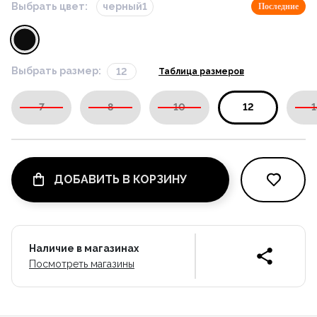
Выбрать цвет:
черный1
Последние
Выбрать размер:
12
Таблица размеров
7
8
10
12
1
ДОБАВИТЬ В КОРЗИНУ
Наличие в магазинах
Посмотреть магазины