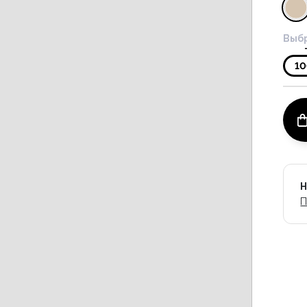
Выбр
1
Н
П