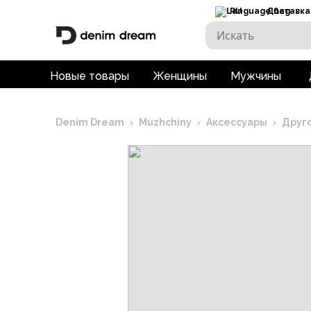
RU
Доставка
Новые товары
Женщины
Мужчины
Denim Dream
›
Muzhchiny
›
Аксессуары
›
Друг