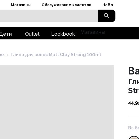
Магазины
Обслуживание клиентов
ЧаВо
Магазины
Дети
Outlet
Lookbook
ое
›
Глина для волос Matt Clay Strong 100ml
B
Гл
St
44.9
Выбр