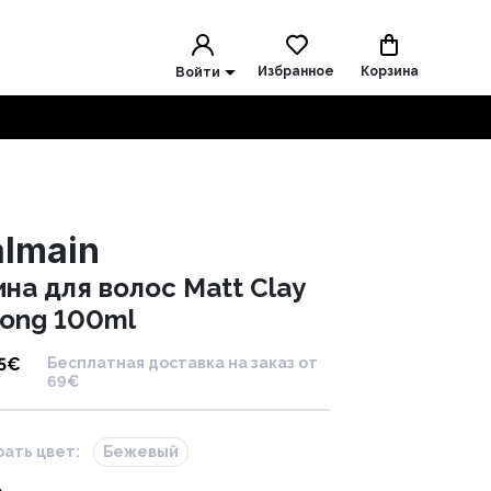
Избранное
Корзина
Войти
almain
ина для волос Matt Clay
rong 100ml
5
€
Бесплатная доставка на заказ от
69€
ать цвет:
Бежевый