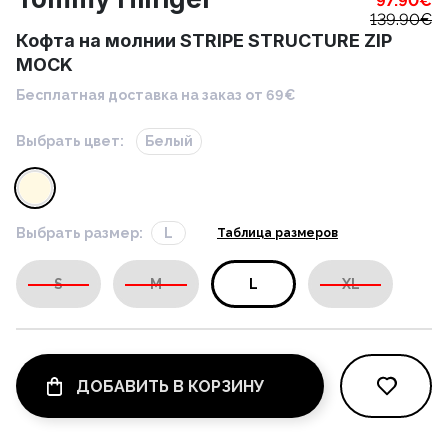
97.90
€
139.90
€
Кофта на молнии STRIPE STRUCTURE ZIP
MOCK
Бесплатная доставка на заказ от 69€
Выбрать цвет:
Белый
Выбрать размер:
L
Таблица размеров
S
M
L
XL
ДОБАВИТЬ В КОРЗИНУ