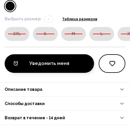
Выбрать размер:
-
Таблица размеров
2XL
S
M
L
X
Уведомить меня
Описание товара
Способы доставки
Возврат в течение - 14 дней