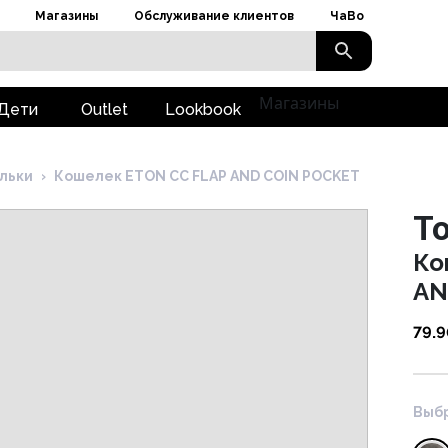
Магазины
Обслуживание клиентов
ЧаВо
Магазины
Дети
Outlet
Lookbook
льки
›
Кошелек ETON CC FLAP AND COIN POCKET
To
Ко
AN
79.
Выбр