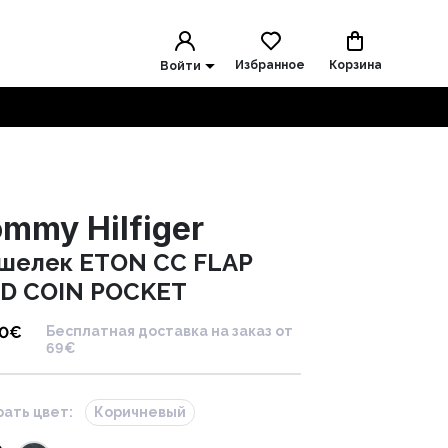
Избранное
Корзина
Войти
mmy Hilfiger
шелек ETON CC FLAP
D COIN POCKET
90
€
Бесплатная доставка на заказ от
69€
ать цвет:
Коричневый