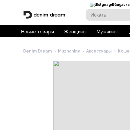
RU
Доставка
Новые товары
Женщины
Мужчины
Denim Dream
›
Muzhchiny
›
Аксессуары
›
Коше