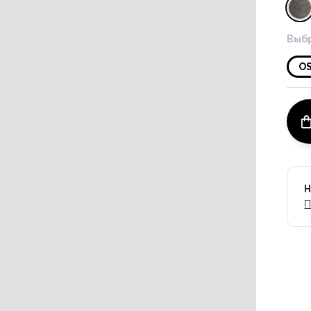
Выбр
O
Н
П