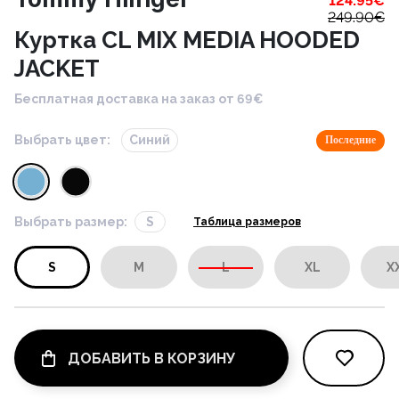
124.95
€
249.90
€
Куртка CL MIX MEDIA HOODED
JACKET
Бесплатная доставка на заказ от 69€
Выбрать цвет:
Синий
Последние
Выбрать размер:
S
Таблица размеров
S
M
L
XL
X
ДОБАВИТЬ В КОРЗИНУ