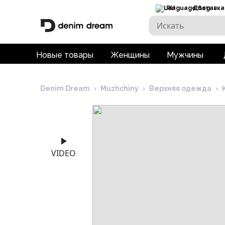
RU
Доставка
Новые товары
Женщины
Мужчины
Denim Dream
›
Muzhchiny
›
Верхняя одежда
›
VIDEO