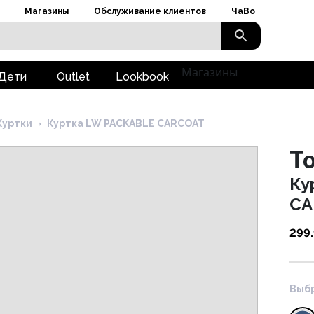
Магазины
Обслуживание клиентов
ЧаВо
Магазины
Дети
Outlet
Lookbook
Куртки
›
Куртка LW PACKABLE CARCOAT
To
Ку
CA
299
Выбр