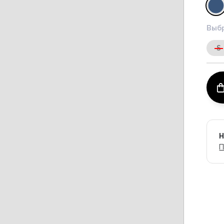
Выбр
S
Н
П