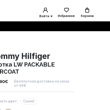
Избранное
Корзина
Войти
mmy Hilfiger
ртка LW PACKABLE
RCOAT
.90
€
Бесплатная доставка на заказ
от 69€
ать цвет:
Синий