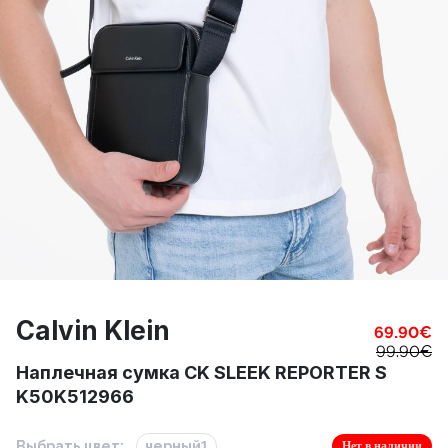
Calvin Klein
69.90
€
99.90
€
Наплечная сумка CK SLEEK REPORTER S
K50K512966
Выбрать цвет:
черный1
Нет в наличии