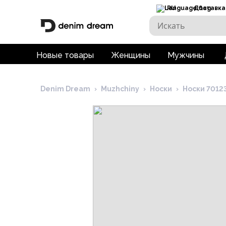
RU
Доставка
Новые товары
Женщины
Мужчины
Denim Dream
›
Muzhchiny
›
Носки
›
Носки 7012