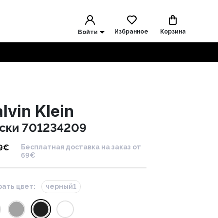
Избранное
Корзина
Войти
lvin Klein
ски 701234209
9
€
Бесплатная доставка на заказ от
69€
ать цвет:
черный1