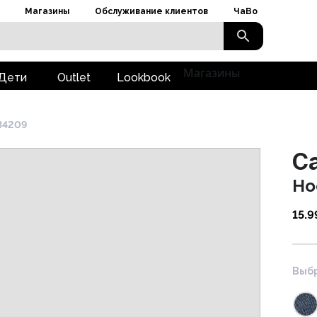
Магазины
Обслуживание клиентов
ЧаВо
Магазины
Дети
Outlet
Lookbook
34209
Ca
Но
15.9
Выбр