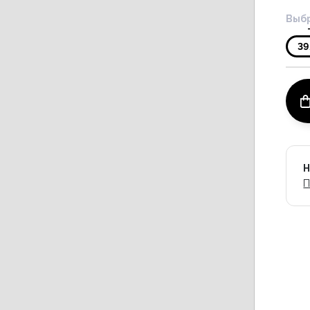
Выбр
39
Н
П