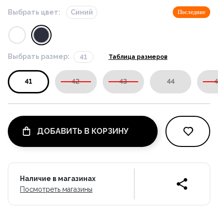
Выбрать цвет:
Синий
Последние
Выбрать размер:
41
Таблица размеров
41
42
43
44
4
ДОБАВИТЬ В КОРЗИНУ
Наличие в магазинах
Посмотреть магазины