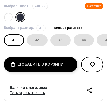
Выбрать цвет:
Синий
Последние
Выбрать размер:
41
Таблица размеров
41
42
43
44
4
ДОБАВИТЬ В КОРЗИНУ
Наличие в магазинах
Посмотреть магазины