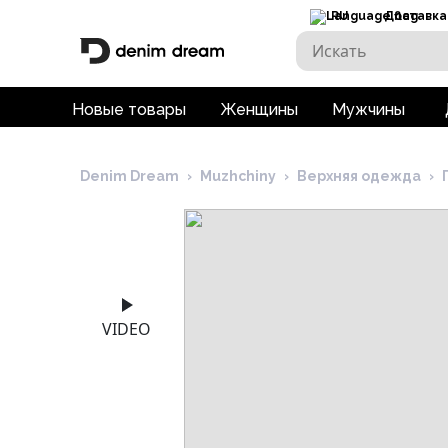
RU
Доставка
Новые товары
Женщины
Мужчины
Denim Dream
›
Muzhchiny
›
Верхняя одежда
›
VIDEO