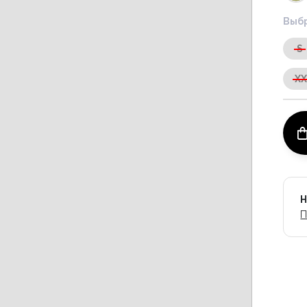
Выбр
S
X
Н
П