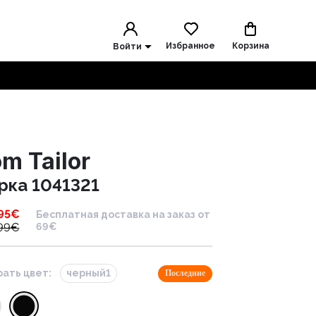
Избранное
Корзина
Войти
m Tailor
рка 1041321
95
€
Бесплатная доставка на заказ от
99
€
69€
ать цвет:
черный1
Последние