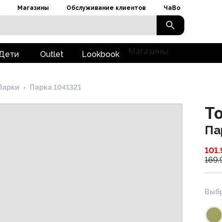
Магазины
Обслуживание клиентов
ЧаВо
Магазины
Дети
Outlet
Lookbook
Парки
›
Парка 1041321
To
Па
101.
169.
Выбр