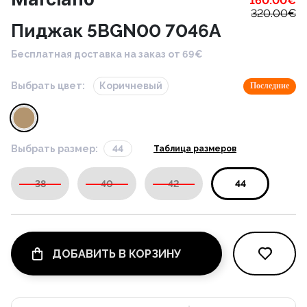
160.00
€
320.00
€
Пиджак 5BGN00 7046A
Бесплатная доставка на заказ от 69€
Выбрать цвет:
Коричневый
Последние
Выбрать размер:
44
Таблица размеров
38
40
42
44
ДОБАВИТЬ В КОРЗИНУ