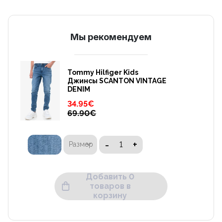
Mы рекомендуем
Tommy Hilfiger Kids
Джинсы SCANTON VINTAGE
DENIM
34.95
€
69.90
€
-
+
Размер
Добавить 0
товаров в
корзину