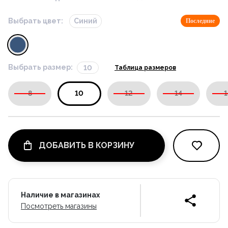
Выбрать цвет:
Синий
Последние
Выбрать размер:
10
Таблица размеров
8
10
12
14
1
ДОБАВИТЬ В КОРЗИНУ
Наличие в магазинах
Посмотреть магазины