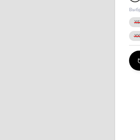
Выбр
X
X