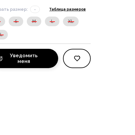
ать размер:
-
Таблица размеров
S
S
M
L
XL
XL
Уведомить
меня