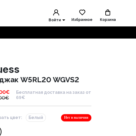
Избранное
Корзина
Войти
uess
джак W5RL20 WGVS2
.00
€
Бесплатная доставка на заказ от
.00
€
69€
ать цвет:
Белый
Нет в наличии