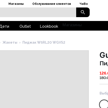
Магазины
Обслуживание клиентов
ЧаВо
Магазины
Дети
Outlet
Lookbook
›
Жакеты
›
Пиджак W5RL20 WGVS2
G
Пи
126
180
Выбр