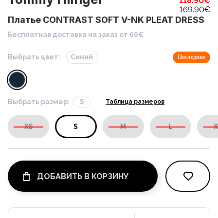
118.90
€
169.90
€
Платье CONTRAST SOFT V-NK PLEAT DRESS
Бесплатная доставка на заказ от 69€
Выбрать цвет:
Синий
Последние
Выбрать размер:
S
Таблица размеров
XS
S
M
L
X
ДОБАВИТЬ В КОРЗИНУ