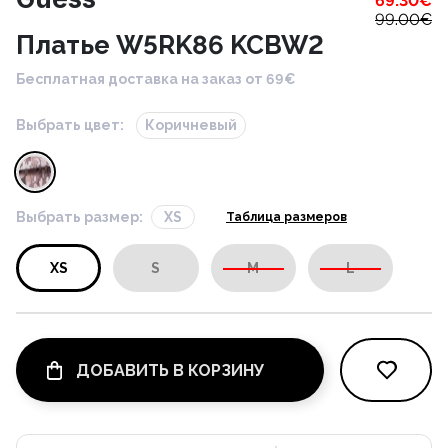
69.30
€
99.00
€
Платье W5RK86 KCBW2
Бесплатная доставка на заказ от 69€
Выбрать цвет:
Коричневый
Выбрать размер:
XS
Таблица размеров
XS
S
M
L
ДОБАВИТЬ В КОРЗИНУ