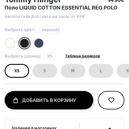
94.90
€
Поло LIQUID COTTON ESSENTIAL REG POLO
Бесплатная доставка на заказ от 69€
Выбрать цвет:
черный1
Выбрать размер:
XS
Таблица размеров
XS
S
M
L
X
ДОБАВИТЬ В КОРЗИНУ
Наличие в магазинах