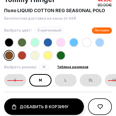
44.95
€
89.90
€
Поло LIQUID COTTON REG SEASONAL POLO
Бесплатная доставка на заказ от 69€
Выбрать цвет:
Коричневый
Последние
Выбрать размер:
M
Таблица размеров
S
M
L
XL
X
ДОБАВИТЬ В КОРЗИНУ