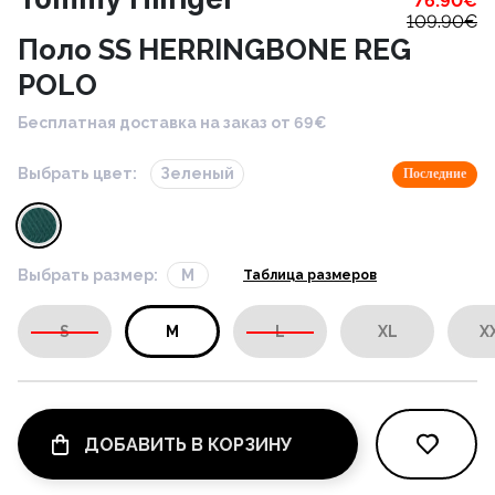
76.90
€
109.90
€
Поло SS HERRINGBONE REG
POLO
Бесплатная доставка на заказ от 69€
Выбрать цвет:
Зеленый
Последние
Выбрать размер:
M
Таблица размеров
S
M
L
XL
X
ДОБАВИТЬ В КОРЗИНУ