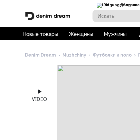
RU
Доставка
Новые товары
Женщины
Мужчины
Denim Dream
›
Muzhchiny
›
Футболки и поло
›
VIDEO