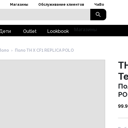
Магазины
Обслуживание клиентов
ЧаВо
Магазины
Дети
Outlet
Lookbook
Поло
›
Поло TH X CF1 REPLICA POLO
TH
T
По
PO
99.