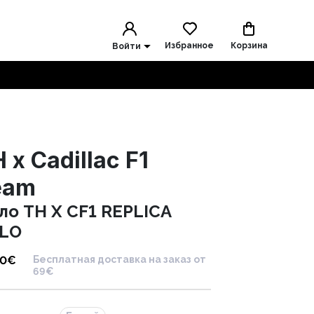
Избранное
Корзина
Войти
 x Cadillac F1
eam
ло TH X CF1 REPLICA
LO
90
€
Бесплатная доставка на заказ от
69€