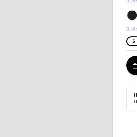
Выбр
Выбр
S
Н
П