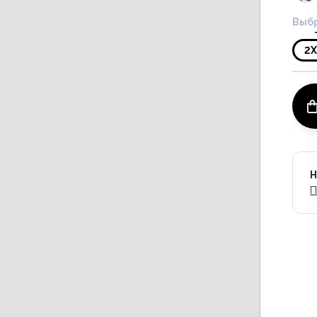
Выбр
2
Н
П