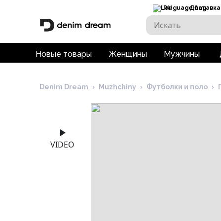
RU
Доставка
Новые товары
Женщины
Мужчины
Denim Dream
›
Muzhchiny
›
Футболки и поло
›
VIDEO