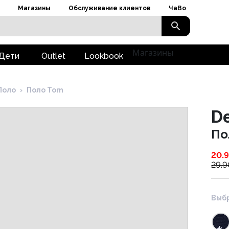
Магазины
Обслуживание клиентов
ЧаВо
Магазины
Дети
Outlet
Lookbook
Поло
›
Поло Tom
D
По
20.
29.9
Выбр