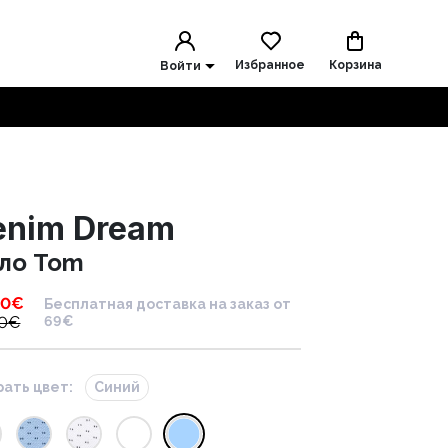
Избранное
Корзина
Войти
enim Dream
ло Tom
90
€
Бесплатная доставка на заказ от
0
€
69€
ать цвет:
Синий