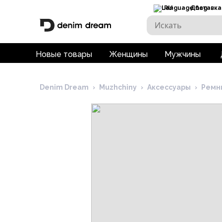
RU
Доставка
Новые товары
Женщины
Мужчины
Denim Dream
›
Muzhchiny
›
Аксессуары
›
Ремн