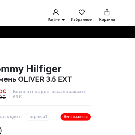
Избранное
Корзина
Войти
mmy Hilfiger
мень OLIVER 3.5 EXT
0
€
Бесплатная доставка на заказ от
0
€
69€
ать цвет:
черный1
Нет в наличии