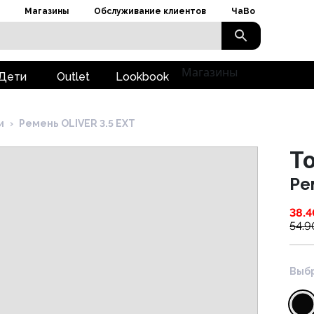
Магазины
Обслуживание клиентов
ЧаВо
Магазины
Дети
Outlet
Lookbook
и
›
Ремень OLIVER 3.5 EXT
To
Ре
38.4
54.9
Выбр