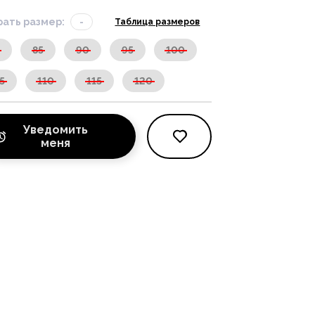
ать размер:
-
Таблица размеров
0
85
90
95
100
5
110
115
120
Уведомить
меня