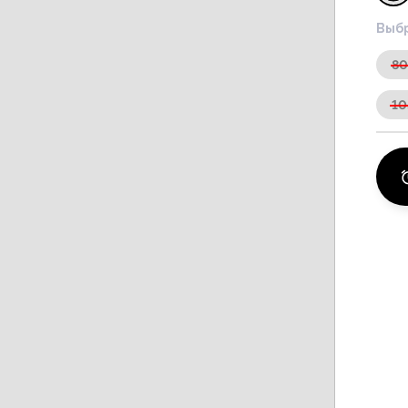
Выбр
8
10