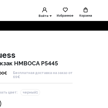
Избранное
Корзина
Войти
uess
кзак HMBOCA P5445
.00
€
Бесплатная доставка на заказ от
69€
ать цвет:
черный1