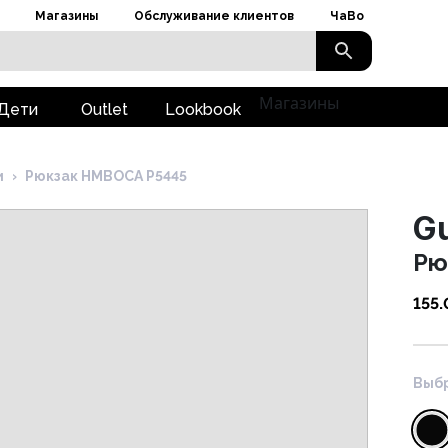
Магазины
Обслуживание клиентов
ЧаВо
Магазины
Дети
Outlet
Lookbook
и
›
Рюкзак HMBOCA P5445
G
Рю
155
Выбр