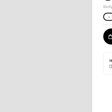
Выбр
-
Н
П