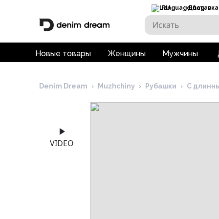
RU
Доставка
Новые товары
Женщины
Мужчины
Denim Dream
›
Muzhchiny
›
Рубашки
›
С длинн
VIDEO