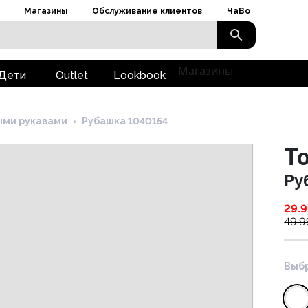
Магазины
Обслуживание клиентов
ЧаВо
Магазины
Дети
Outlet
Lookbook
ыми рукавами
›
Рубашка 1040154
To
Ру
29.9
49.9
Выбр