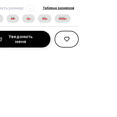
ать размер:
-
Таблица размеров
M
L
XL
XXL
Уведомить
меня