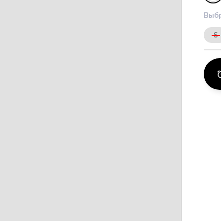
Выбр
S