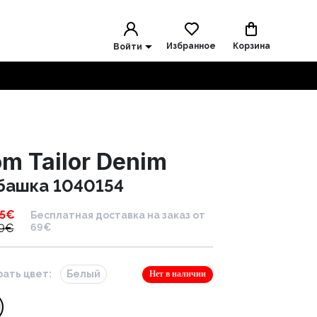
Избранное
Корзина
Войти
m Tailor Denim
башка 1040154
5
€
Бесплатная доставка на заказ от
9
€
69€
ать цвет:
Белый
Нет в наличии