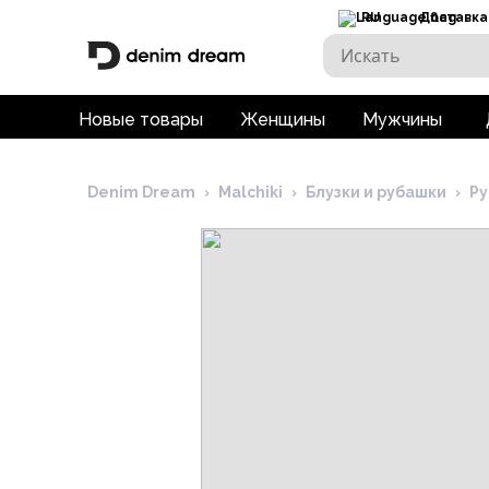
RU
Доставка
Новые товары
Женщины
Мужчины
Denim Dream
›
Malchiki
›
Блузки и рубашки
›
Р