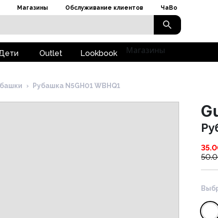
Магазины
Обслуживание клиентов
ЧаВо
Магазины
Дети
Outlet
Lookbook
убашки
›
Рубашка N5GH01 WBHQ1
G
Ру
35.
50.
Выбр