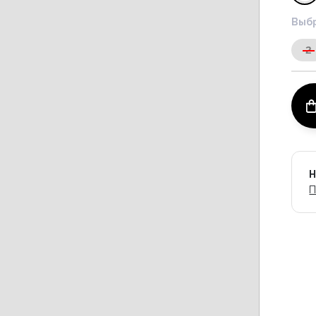
Выбр
2
Н
П