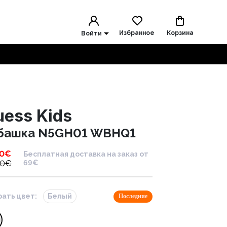
Избранное
Корзина
Войти
uess Kids
башка N5GH01 WBHQ1
00
€
Бесплатная доставка на заказ от
00
€
69€
ать цвет:
Белый
Последние