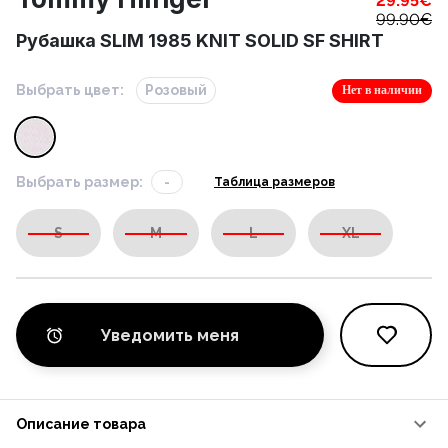
29.95
€
99.90
€
Рубашка SLIM 1985 KNIT SOLID SF SHIRT
Выбрать цвет:
Розовый
Нет в наличии
Выбрать размер:
-
Таблица размеров
S
M
L
XL
Уведомить меня
Описание товара