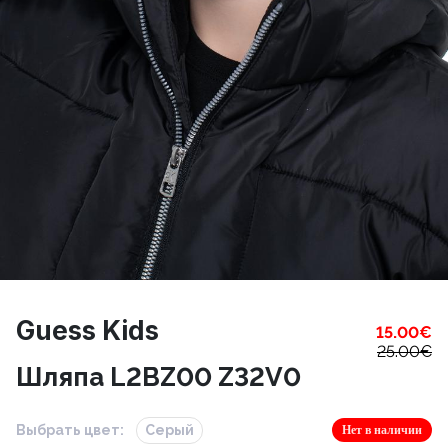
Guess Kids
15.00
€
25.00
€
Шляпа L2BZ00 Z32V0
Выбрать цвет:
Серый
Нет в наличии