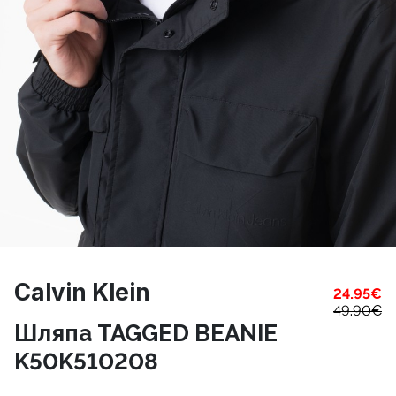
Calvin Klein
24.95
€
49.90
€
Шляпа TAGGED BEANIE
K50K510208