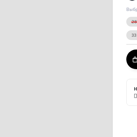
Выбр
28
33
Н
П