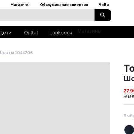
Магазины
Обслуживание клиентов
ЧаВо
Магазины
Дети
Outlet
Lookbook
Шорты 1044706
To
Шо
27.9
39.9
Выбр