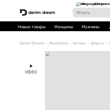
RU
Доставка
Новые товары
Женщины
Мужчины
Denim Dream
›
Muzhchiny
›
Штаны
›
Шорты
›
VIDEO