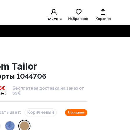
Избранное
Корзина
Войти
m Tailor
рты 1044706
5
€
Бесплатная доставка на заказ от
9
€
69€
ать цвет:
Коричневый
Последние