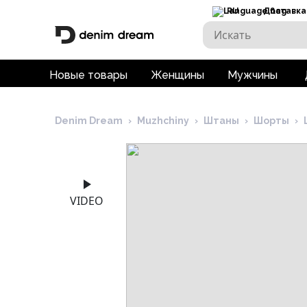
RU
Доставка
Новые товары
Женщины
Мужчины
Denim Dream
›
Muzhchiny
›
Штаны
›
Шорты
›
VIDEO