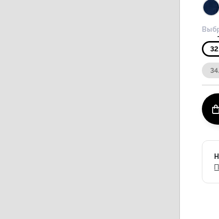
Выбр
32
34
Н
П