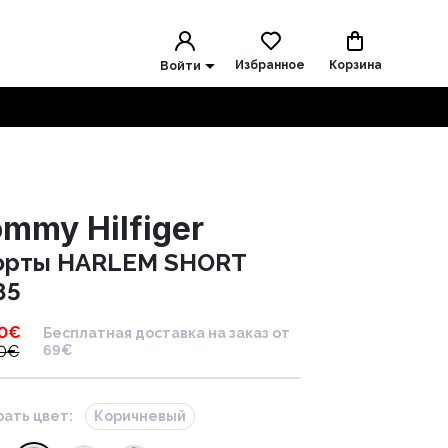
Избранное
Корзина
Войти
mmy Hilfiger
рты HARLEM SHORT
85
0
€
Бесплатная доставка на заказ от
0
€
69€
ать цвет:
Коричневый