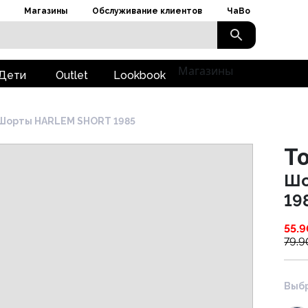
Магазины
Обслуживание клиентов
ЧаВо
Магазины
Дети
Outlet
Lookbook
Шорты HARLEM SHORT 1985
To
Шо
19
55.9
79.9
Выбр