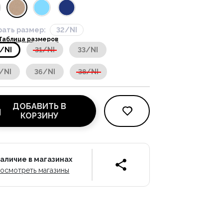
ать размер:
32/NI
Таблица размеров
/NI
31/NI
33/NI
/NI
36/NI
38/NI
ДОБАВИТЬ В
КОРЗИНУ
аличие в магазинах
осмотреть магазины