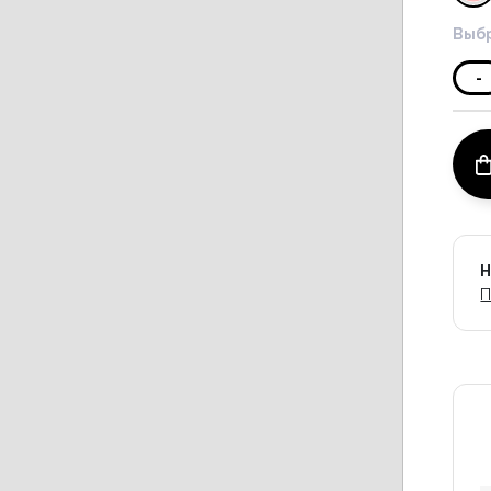
Выбр
-
Н
П