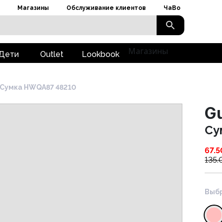
Магазины
Обслуживание клиентов
ЧаВо
Магазины
Дети
Outlet
Lookbook
Сумка HWQA87 48210
G
Су
67.5
135.
Выбр