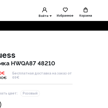
Избранное
Корзина
Войти
uess
мка HWQA87 48210
0
€
Бесплатная доставка на заказ от
00
€
69€
ать цвет:
Розовый