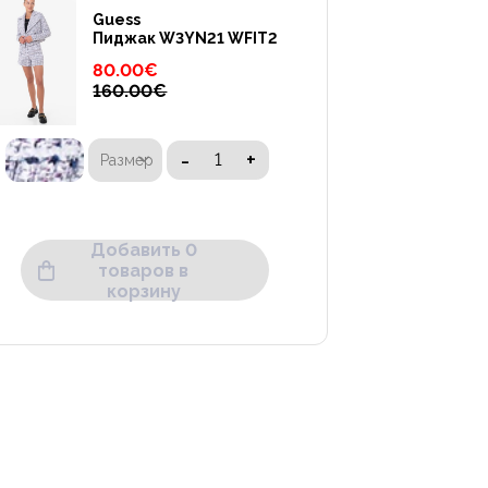
Guess
Пиджак W3YN21 WFIT2
80.00
€
160.00
€
-
+
Размер
Добавить 0
товаров в
корзину