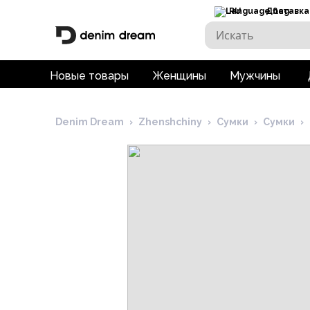
RU
Доставка
Новые товары
Женщины
Мужчины
Denim Dream
›
Zhenshchiny
›
Сумки
›
Сумки
›