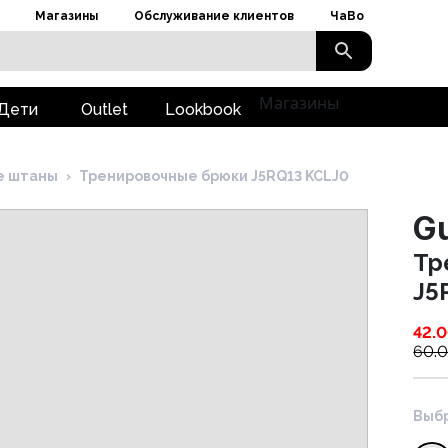
Магазины
Обслуживание клиентов
ЧаВо
Магазины
Дети
Outlet
Lookbook
е штаны
›
Тренировочные брюки J5RQ13 KCLJ0
G
Тр
J5
42.
60.
Выбр