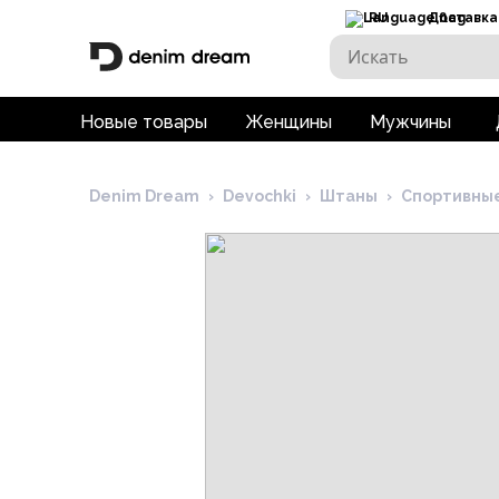
RU
Доставка
Новые товары
Женщины
Мужчины
Denim Dream
›
Devochki
›
Штаны
›
Спортивны