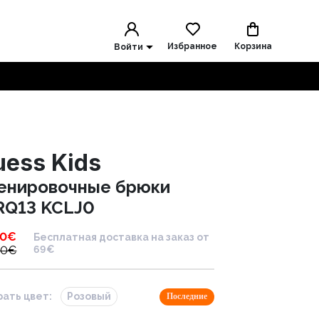
Избранное
Корзина
Войти
uess Kids
енировочные брюки
RQ13 KCLJ0
00
€
Бесплатная доставка на заказ от
00
€
69€
ать цвет:
Розовый
Последние