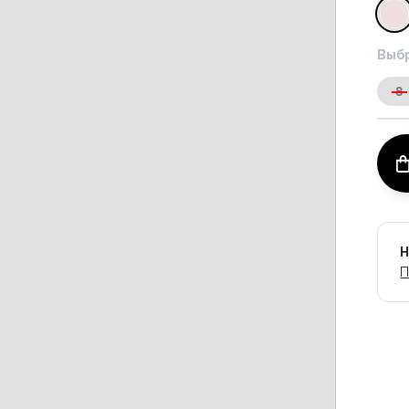
Выбр
8
Н
П